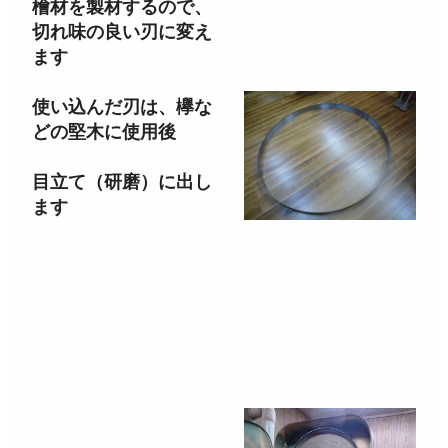
檜材を製材するので、
切れ味の良い刃に変え
ます
使い込んだ刃は、欅な
どの堅木に使用後
目立て（研磨）に出し
ます