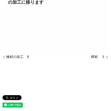
の加工に移ります
檜材の加工 9
欅材 ３