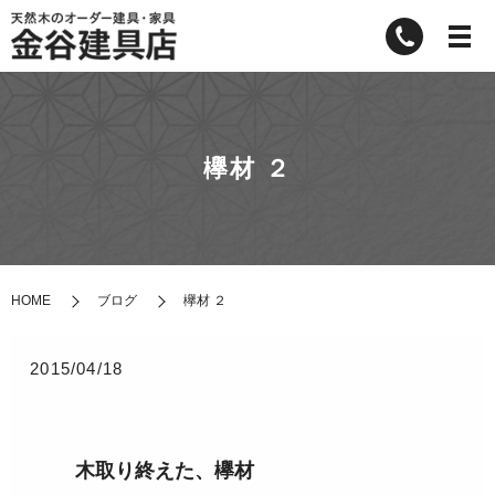
欅材 ２
HOME
ブログ
欅材 ２
2015/04/18
木取り終えた、欅材