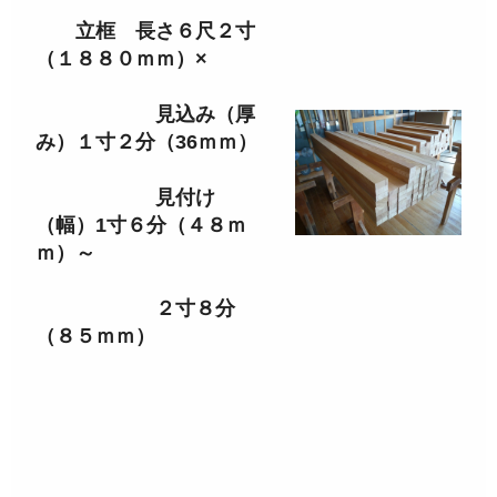
立框 長さ６尺２寸
（１８８０ｍｍ）×
見込み（厚
み）１寸２分（36ｍｍ）
見付け
（幅）1寸６分（４８ｍ
ｍ）～
２寸８分
（８５ｍｍ）