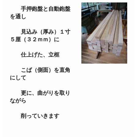
手押鉋盤と自動鉋盤
を通し
見込み（厚み）１寸
５厘（３２ｍｍ）に
仕上げた、立框
こば（側面）を直角
にして
更に、曲がりを取り
ながら
削っていきます