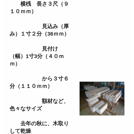
横桟 長さ３尺（９
１０ｍｍ）
見込み（厚
み）１寸２分（36ｍｍ）
見付け
（幅）1寸3分（４０ｍ
ｍ）
から３寸６
分（１１０ｍｍ）
額材など、
色々なサイズ
去年の秋に、木取り
して乾燥