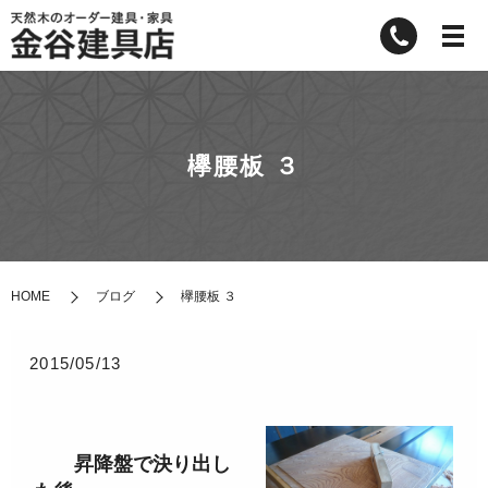
欅腰板 ３
HOME
ブログ
欅腰板 ３
2015/05/13
昇降盤で決り出し