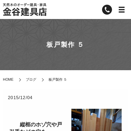
板戸製作 ５
HOME
ブログ
板戸製作 ５
2015/12/04
縦框のホゾ穴や戸