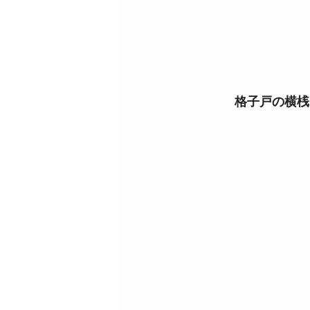
格子戸の横桟