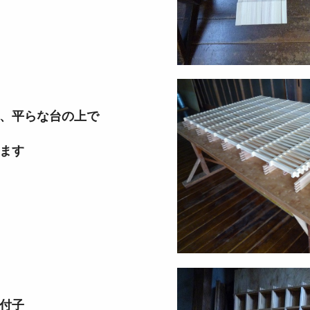
、平らな台の上で
ます
付子