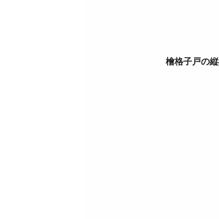
檜格子戸の縦