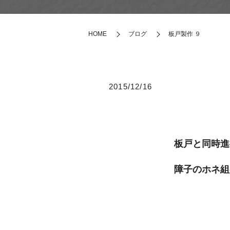
HOME
ブログ
板戸製作 ９
2015/12/16
板戸と同時進
障子のホネ組