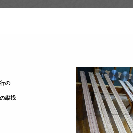
行の
の縦桟