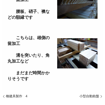
腰板、硝子、襖な
どの額縁です
こちらは、雄側の
留加工
溝を突いたり、角
丸加工など
まだまだ時間かか
りそうです
檜建具製作 4
小型自動鉋盤