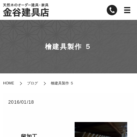
檜建具製作 ５
HOME
ブログ
檜建具製作 ５
2016/01/18
留加工