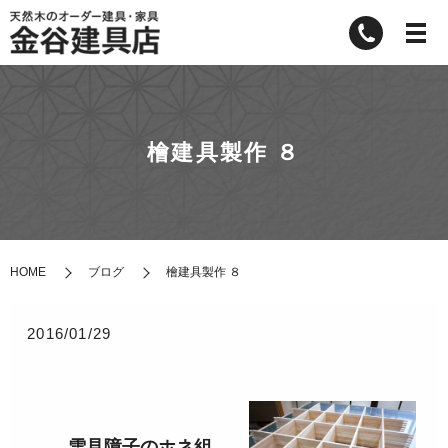
檜建具製作 ８
HOME
ブログ
檜建具製作 ８
2016/01/29
雪見障子のホネ組