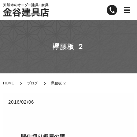
欅腰板 ２
HOME
ブログ
欅腰板 ２
2016/02/06
間仕切り板戸の腰