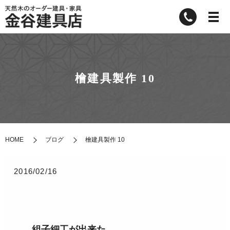
檜建具製作 10
HOME
ブログ
檜建具製作 10
2016/02/16
組子細工が出来た