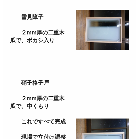
雪見障子
２mm厚の二重木
瓜で、ボカシ入り
硝子格子戸
２mm厚の二重木
瓜で、中くもり
これですべて完成
現場で立付け調整