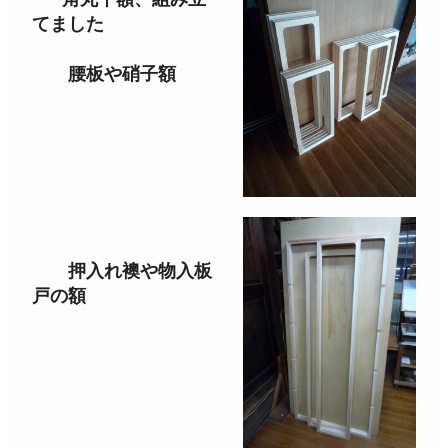
てました
腰板や硝子額
押入れ襖や物入板
戸の額