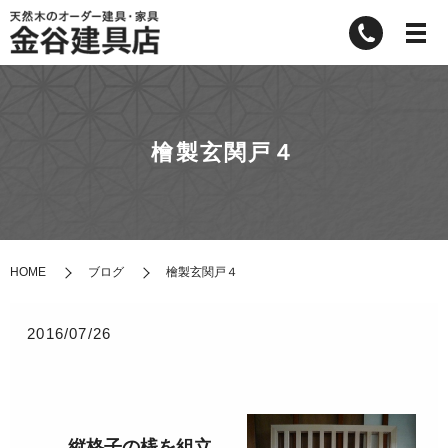
檜製玄関戸４
HOME
ブログ
檜製玄関戸４
2016/07/26
縦格子の桟を組立