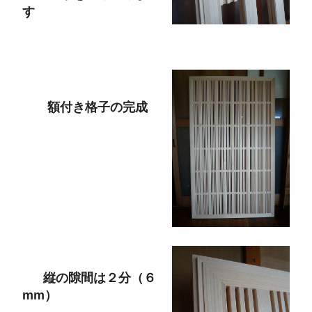
す
額付き格子の完成
縦の隙間は２分（６
mm）