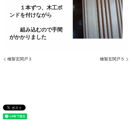
１本ずつ、木工ボ
ンドを付けながら
組み込むので手間
がかかりました
檜製玄関戸３
檜製玄関戸５