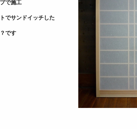
プで施工
でサンドイッチした
？です