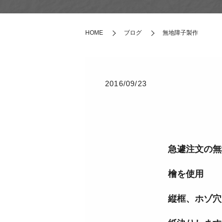
HOME
ブログ
無地障子製作
2016/09/23
急遽注文の無地
檜を使用
縦框、ホゾ穴