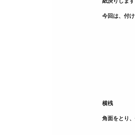
紙決りします
今回は、付け子
横桟
角面をとり、仕