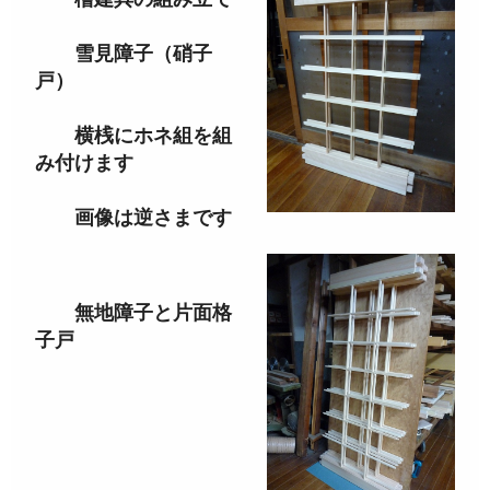
雪見障子（硝子
戸）
横桟にホネ組を組
み付けます
画像は逆さまです
無地障子と片面格
子戸