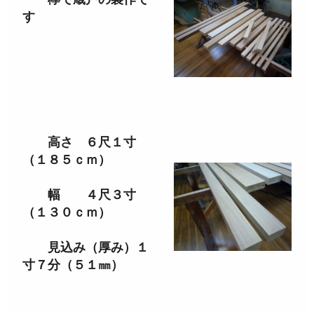
す
高さ ６尺１寸
（１８５ｃｍ）
幅 ４尺３寸
（１３０ｃｍ）
見込み（厚み）１
寸７分（５１㎜）