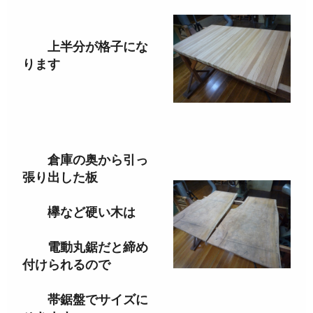
上半分が格子にな
ります
倉庫の奥から引っ
張り出した板
欅など硬い木は
電動丸鋸だと締め
付けられるので
帯鋸盤でサイズに