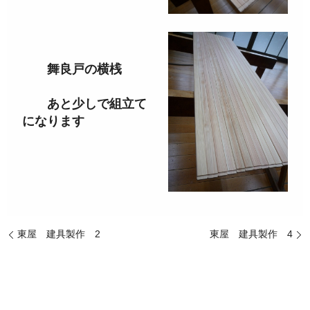
舞良戸の横桟
あと少しで組立て
になります
東屋 建具製作 2
東屋 建具製作 4