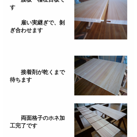
す
雇い実継ぎで、剝
ぎ合わせます
接着剤が乾くまで
待ちます
両面格子のホネ加
工完了です