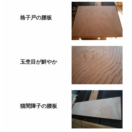
格子戸の腰板
玉杢目が鮮やか
猫間障子の腰板