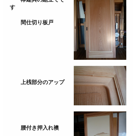
す
間仕切り板戸
上桟部分のアップ
腰付き押入れ襖