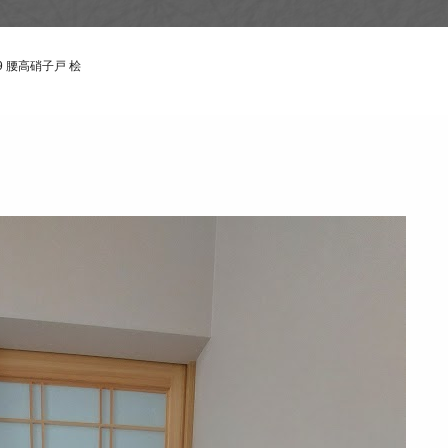
9 腰高硝子戸 桧