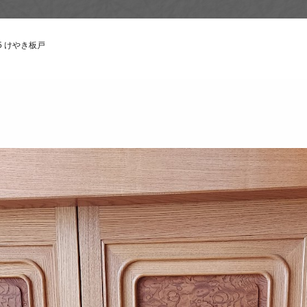
5 けやき板戸