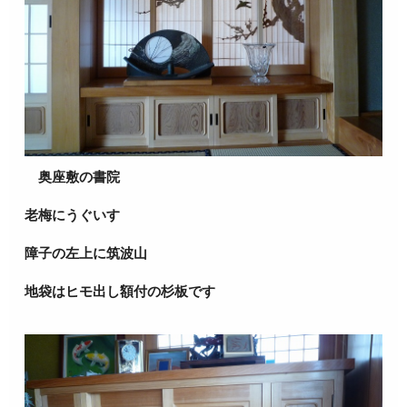
奥座敷の書院
老梅にうぐいす
障子の左上に筑波山
地袋はヒモ出し額付の杉板です