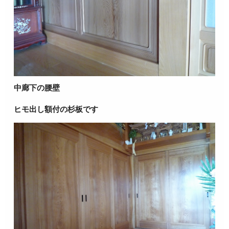
中廊下の腰壁
ヒモ出し額付の杉板です