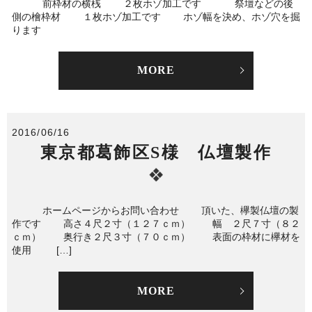
前枠材の横桟 ２枚ホゾ加工です 祭壇などの後
側の檜枠材 １枚ホゾ加工です ホゾ幅を決め、ホゾ穴を掘
ります
MORE
2016/06/16
東京都葛飾区S様 仏壇製作
ホームページからお問い合わせ 頂いた、欅製仏壇の製
作です 高さ４尺２寸（１２７ｃｍ） 幅 ２尺７寸（８２
ｃｍ） 奥行き２尺３寸（７０ｃｍ） 表面の枠材に欅材を
使用 […]
MORE