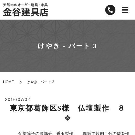
けやき - パート 3
HOME
けやき - パート 3
2016/07/02
東京都葛飾区S様 仏壇製作 ８
仏壇障子の腰部分、香玉製作 厚紙で片側半分の型を作