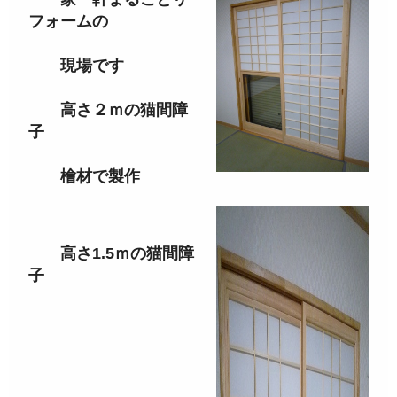
フォームの
現場です
高さ２ｍの猫間障
子
檜材で製作
高さ1.5ｍの猫間障
子