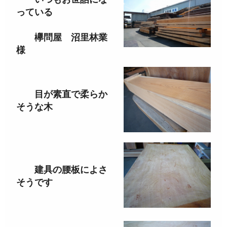
っている
欅問屋 沼里林業
様
目が素直で柔らか
そうな木
建具の腰板によさ
そうです