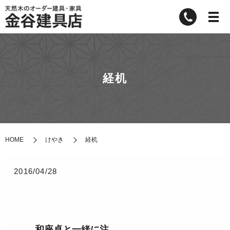
経机
HOME
けやき
経机
2016/04/28
和座卓と一緒に注