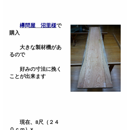
欅問屋 沼里様
で
購入
大きな製材機があ
るので
好みの寸法に挽く
ことが出来ます
現在、8尺（２４
０ｃｍ）×