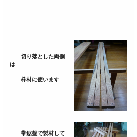
切り落とした両側
は
枠材に使います
帯鋸盤で製材して