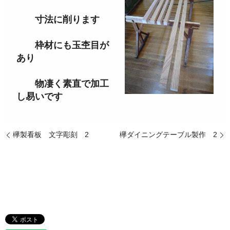
寸法に削ります
枠材にも玉杢目が
あり
物凄く素直で加工
し易いです
欅製看板 文字彫刻 2
欅ダイニングテーブル製作 2