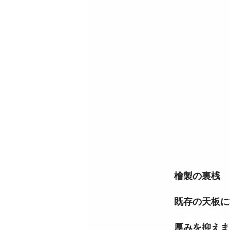
檜製の裏桟
既存の天板に
厚みを抑えま