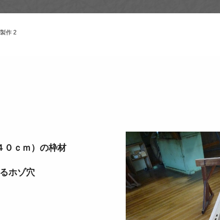
製作 2
０ｃｍ）の枠材
るホゾ穴