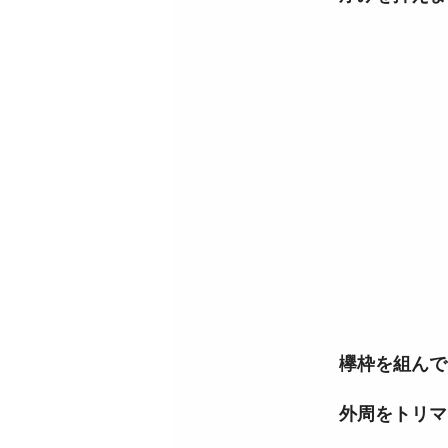
欅枠を組んで
外周をトリマー