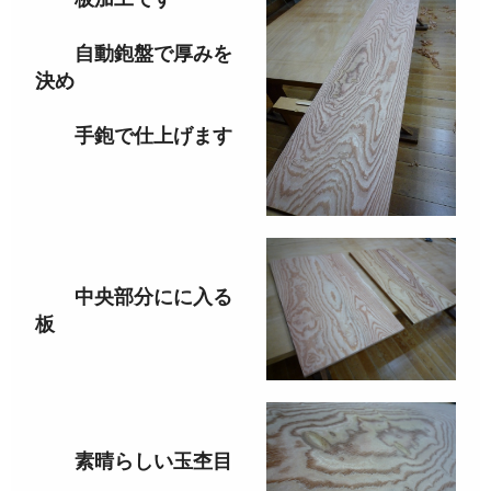
自動鉋盤で厚みを
決め
手鉋で仕上げます
中央部分にに入る
板
素晴らしい玉杢目