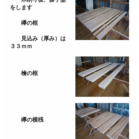
をします
欅の框
見込み（厚み）は
３３ｍｍ
檜の框
欅の横桟