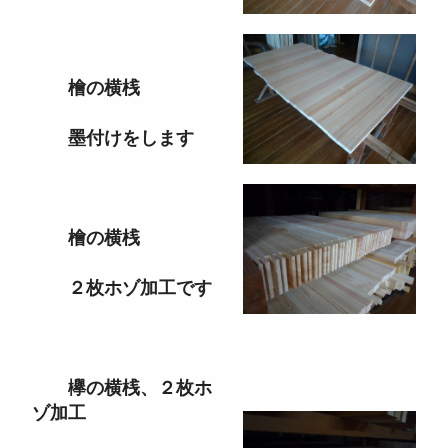
檜の横桟
墨付けをします
檜の横桟
２枚ホゾ加工です
欅の横桟、２枚ホ
ゾ加工