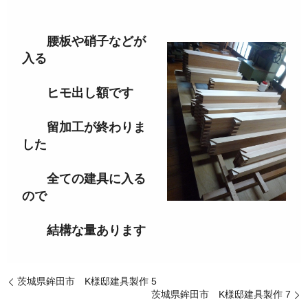
腰板や硝子などが
入る
ヒモ出し額です
留加工が終わりま
した
全ての建具に入る
ので
結構な量あります
茨城県鉾田市 K様邸建具製作 5
茨城県鉾田市 K様邸建具製作 7