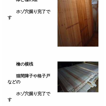
ホゾ穴掘り完了で
す
檜の横桟
猫間障子や格子戸
などの
ホゾ穴掘り完了で
す