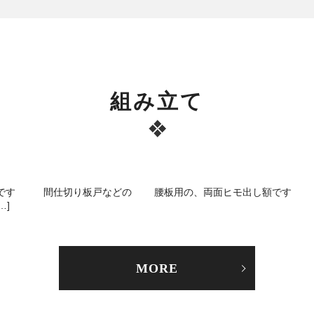
組み立て
す 間仕切り板戸などの 腰板用の、両面ヒモ出し額です 
…]
MORE