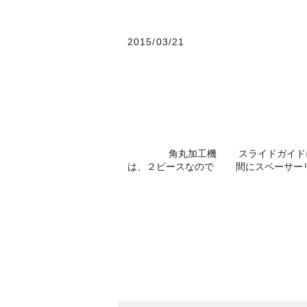
2015/03/21
角丸加工機 スライドガイドに固
は、２ピースなので 間にスペーサーリ