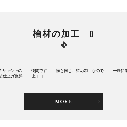
檜材の加工 8
サッシ上の 欄間です 額と同じ、留め加工なので 一緒に進
上げ鉋盤 上 […]
MORE