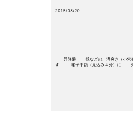
2015/03/20
昇降盤 桟などの、溝突き（小穴突
す 硝子平額（見込み４分）に 刃幅２