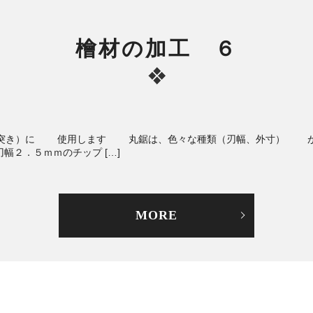
檜材の加工 ６
き）に 使用します 丸鋸は、色々な種類（刃幅、外寸） が
．５ｍｍのチップ […]
MORE