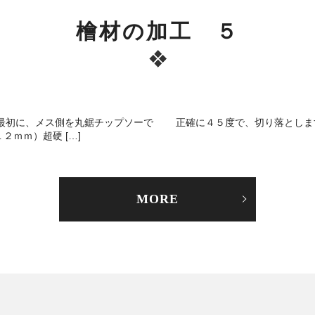
檜材の加工 ５
に、メス側を丸鋸チップソーで 正確に４５度で、切り落としま
ｍ）超硬 […]
MORE