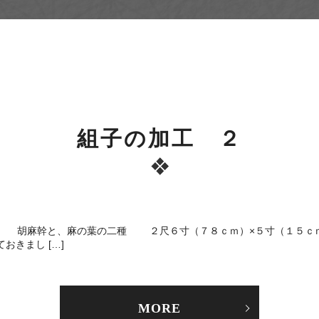
組子の加工 ２
幹と、麻の葉の二種 ２尺６寸（７８ｃｍ）×５寸（１５ｃ
きまし […]
MORE