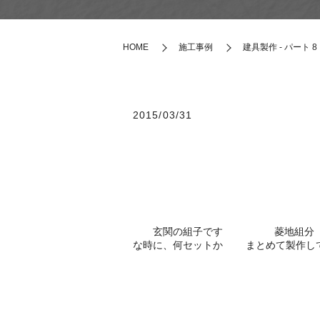
HOME
施工事例
建具製作 - パート 8
2015/03/31
玄関の組子です 菱地組分 胡麻
な時に、何セットか まとめて製作してお